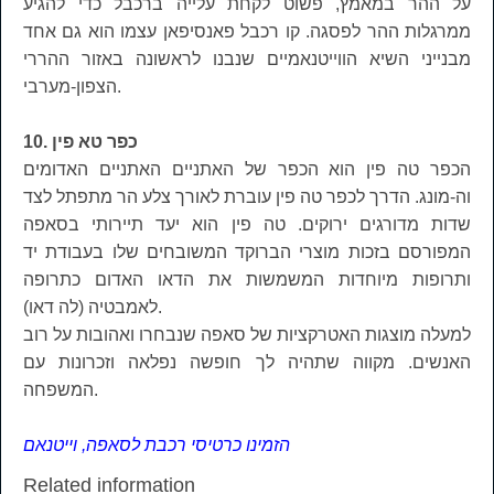
על ההר במאמץ, פשוט לקחת עלייה ברכבל כדי להגיע
ממרגלות ההר לפסגה. קו רכבל פאנסיפאן עצמו הוא גם אחד
מבנייני השיא הווייטנאמיים שנבנו לראשונה באזור ההררי
הצפון-מערבי.
10. כפר טא פין
הכפר טה פין הוא הכפר של האתניים האתניים האדומים
וה-מונג. הדרך לכפר טה פין עוברת לאורך צלע הר מתפתל לצד
שדות מדורגים ירוקים. טה פין הוא יעד תיירותי בסאפה
המפורסם בזכות מוצרי הברוקד המשובחים שלו בעבודת יד
ותרופות מיוחדות המשמשות את הדאו האדום כתרופה
לאמבטיה (לה דאו).
למעלה מוצגות האטרקציות של סאפה שנבחרו ואהובות על רוב
האנשים. מקווה שתהיה לך חופשה נפלאה וזכרונות עם
המשפחה.
הזמינו כרטיסי רכבת לסאפה, וייטנאם
Related information