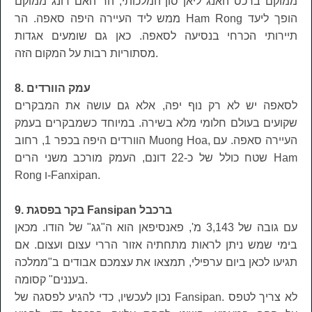
ממוקם ברכס האנג ליאן סון המלכותי, הר האם רונג ממוקם
ממש ליד העיירה היפה סאפה. הר Ham Rong הופך ליעד
תיירותי הכרחי בנסיעה לסאפה. כאן גם שומעים אגדות
מסתוריות רבות על המקום הזה.
8. עמק הוורדים
לסאפה יש לא רק נוף יפה, אלא גם עושה את המבקרים
שקועים בעולם חלומי מלא בשירה. במיוחד כשמבקרים בעמק
הוורדים היפה בכפר 1, רחוב Muong Hoa, העיירה סאפה. עם
שטח כולל של כ-22 דונם, העמק מורכב משני הרים Ham
Rong ו-Fanxipan.
9. בקר בפסגת Fansipan ברכבל
עם גובה של 3,143 מ', פאנסיפאן הוא ה"גג" של הודו. מכאן
בימי שמש ניתן לראות מתחתיה אזור הררי עצום ועצום. אם
תגיעו לכאן ביום ערפילי, תמצאו את עצמכם אבודים ב"ממלכה
בעננים" קסומה.
נכון לעכשיו, כדי להגיע לפסגה של Fansipan. לא צריך לטפס