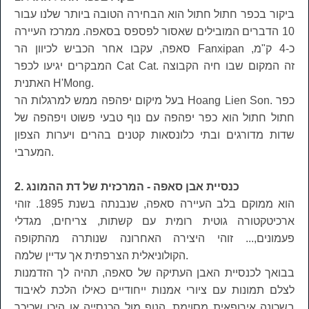
ביקור בכפר חתול חתול הוא הבחירה הטובה ביותר שלנו עבור
10 הדברים המובילים שאסור לפספס בסאפה. ממרכז העיירה
סאפה, עקבו אחר הכביש לכיוון הר Fanxipan כ-4 ק"מ,
המבקרים יגיעו לכפר Cat Cat. זה המקום שבו חיה הקבוצה
האתנית H'Mong.
בעל מיקום יפהפה ממש למרגלות הר Hoang Lien Son. כפר
חתול חתול הוא כפר יפהפה עם נוף טבעי פשוט ויפהפה של
שדות מדורגים ובתי כלונסאות קטנים בהרים ויערות הצפון
המערבי.
2. כנסיית אבן סאפה - המרכזית של דת ההמונג
הוא ממוקם בלב העיירה סאפה, שנבנתה בשנת 1895. זוהי
ארכיטקטורה גוטית רומית עם קשתות, צריחים, מגדלי
פעמונים,... זוהי היצירה האחרונה שנותרה מהתקופה
הקולוניאלית הצרפתית אך עדיין שלמה.
בבואך לכנסיית האבן העתיקה של סאפה, תהיה לך הזדמנות
לצלם תמונות עם ציורי אמנות ייחודיים כאילו הלכת לאיבוד
בשכונה אירופאית מסוימת. הנוף מול הכנסייה או היכן שכיכר