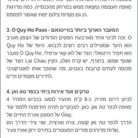
סאפה העצומה נמצאת ממש במרחק מהכנסייה. כמה מדרגות
הן גם נקודות צילום יפות שאסור לפספס.
3. O Quy Ho Pass - המעבר הארוך ביותר בווייטנאם
זכה לכינוי אחד מארבעת הפסים הגדולים של הצפון מערב. O
Quy Ho הוא היעד שמטיילים רבים רוצים לכבוש. היופי של
מעבר O Quy Ho הוא תמיד וירטואלי: הצד של לאו קאי ערפילי,
הצד של Lai Chau שטוף שמש. בחורף, יש קרח ושלג, הקיץ
מכוסה לעתים קרובות בעננים, מה שהופך אותו לאטרקטיבי
לתיירים מקומיים וזרים.
4. טרקים אנד אירוח ביתי בכפר טא ואן
סעו בכביש המהיר 4D לכיוון דרום מזרח, כ-8 ק"מ מהעיר
סאפה לכפר טה ואן. כאן, למבקרים תהיה הזדמנות ללמוד עוד
על הסגנון ואורח החיים של Giay.
הדרך לכפר טה ואן קטנה, צרה וארצית. שני צידי הדרך הם
שדות מדורגים פוריים המעוטרים בתירס ירוק ואורז צעיר.