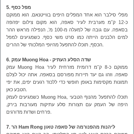
5. מפל כסף
מפלי סילבר הוא אחד המפלים היפים בווייטנאם. הוא ממוקם
כ-12 ק"מ מערבית לעיר סאפה, הוא מקום צילום יפהפה
בסאפה. עם גובה של למעלה מ-100 מ', הנפילה מראש ההר
למים הלבנים הייתה כמו סרט משי כסף. כשמגיעים למפל
הכסף, תוכלו להתפעל מהיופי המלכותי של ההרים.
6. עמק Muong Hoa - שדה הסלע העתיק
עמק Muong Hoa ממוקם כ-8 ק"מ דרומית מזרחית לעיר
סאפה. וזהו גם יעד תיירות מפורסם בסאפה. אתה יכול לצלם
תמונות מקסימות באופן חופשי כדי ללכוד רגעים יפים, את יפי
הטבע כאן.
כשמגיעים לעמק Muong Hoa, תוכלו להתפעל מהנוף הטבעי
היפה של העמק עם תצורות סלע עתיקות מעורבות בירק,
פרחים ושדות מדורגים.
7. הר Ham Rong ליהנות מהפנורמה של סאפה טאון